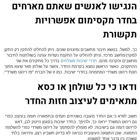
הנגישו לאנשים שאתם מארחים
בחדר מקסימום אפשרויות
תקשורת
כך, למשל, בנושא חיבור מחשבים ומיצגים שונים, ניתן להחליט להתקין רק התקן
למקרן/מחשב מרכזי, וניתן להחליט על התקנת נקודות עגינה בשולחנות לחיבור
מחשבים והקרנה מהם.
חדרי ישיבות מוצלחים
בדרך כל מתקינים את שני
ההתקנים, כאשר הראשון נמצא בקדמת החדר, והשני על שולחן פאר שיצא מתוך
חנות ריהוט משרדי המתמחה בחדרי ישיבות, כמו זו של חברת "פז ריהוט משרדי".
ודאו כי כל שולחן או כסא
מתאימים לעיצוב חזות החדר
חשוב לוודא כי אם החדר מעובה בשטיחים חומים ובתפאורה חומה בעיצוב כפרי
גם ריהוט המשרד ייראה כך, ולהיפך. בחדר ישיבות בסגנון הייטק לבן, דאגו
לריהוט דומה גם בישיבות: לא מומלץ להסתמך על ריהוט משרדי כפרי להשלמת
התמונה, שכן התוצאה העיצובית כנראה לא בדיוק תשביע רצון, ותיראה בלתי
קשורה בין נדבך אחד למשנהו.