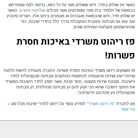
כאשר אין שולחן בחדר, ודאו ששולחן מצוי על כל כסא, בדומה למה שמתרחש
בכסאות של תלמידי בית ספר וסטודנטים אשר מכילים
שולחנות אישיים
. כאשר
יש שולחן חדר, ודאו שהכסאות מוגבהים או מונמכים ביחס אליו, ויוצרים סינכרון
טוב עמו גם מבחינה עיצובית המקובלת בדרך כלל בחדרי ישיבות, כפי
שהתרשמתם מקולגות ועמיתים שונים.
פז ריהוט משרדי באיכות חסרת
פשרות!
פז משווקים ריהוט משרדי באיכות חסרת פשרות. החברה מעמידה לרשות הלקוח
שירות ייעוץ ושירות ארגונומיה להתאמת ההתקנים מבחינה פונקציונלית לחדר
הישיבות. מובטח שירות מקצועי, חסר פניות, אשר יספק לחדר הישיבות המשרדי
את התקני הישיבה שהוא הכי זקוק להם הן מבחינה מנהלתית, הן מבחינה
פונקציונלית והן מההיבט הדקורטיבי.
פנו לחברת
"פז ריהוט משרדי"
למידע נוסף על ריהוט לחדרי ישיבות מכל סוג >
צרו קשר