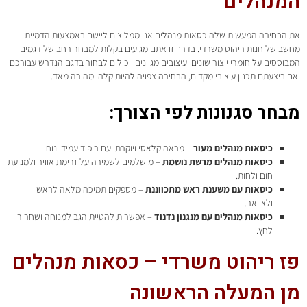
המנהלים
את הבחירה המעשית שלה כסאות מנהלים אנו ממליצים ליישם באמצעות הדמיית
מחשב של חנות ריהוט משרדי. בדרך זו אתם מגיעים בקלות למבחר רחב של דגמים
המבוססים על חומרי ייצור שונים ועיצובים מגוונים ויכולים לבחור בדגם הנדרש עבורכם
.אם ביצעתם תכנון עיצובי מקדים, הבחירה צפויה להיות קלה ומהירה מאד.
מבחר סגנונות לפי הצורך:
כיסאות מנהלים מעור
– מראה קלאסי ויוקרתי עם ריפוד עמיד ונוח.
כיסאות מנהלים מרשת נושמת
– מושלמים לשמירה על זרימת אוויר ולמניעת
חום ולחות.
כיסאות עם משענת ראש מתכווננת
– מספקים תמיכה מלאה לראש
ולצוואר.
כיסאות מנהלים עם מנגנון נדנוד
– אפשרות להטיית הגב למנוחה ושחרור
לחץ.
פז ריהוט משרדי – כסאות מנהלים
מן המעלה הראשונה