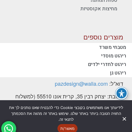
ספות המתנה
מחיצות אקוסטיות
מוצרים נוספים
מטבחי משרד
ריהוט מוסדי
יצירת קשר - פז ריהוט משרדי
ריהוט לחדרי ילדים
טלפון:
077-2318753
ריהוט גן
דוא"ל:
pazdesign@walla.com
כתובת: יצחק רבין 35, קרית אונו 55510 (למשלוח
דואר בלבד)
לידיעתך אנו משתמשים בקובצי Cookie כדי להבטיח שאנו נותנים לך את
החוויה הטובה ביותר באתר שלנו. שימוש באתר זה מהווה את הסכמתך
מדיניות פרטיות
הצהרת נגישות
לתנאי זה.
@ כל הזכויות שמורות לפז ריהוט משרדי בע"מ
מאשר/ת