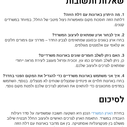
שאלות ותשובות
1. מה היתרון בארונות עם דלת הזזה?
דלתות הזזה חוסכות מקום ומאפשרות ניצול מיטבי של החלל, במיוחד במשרדים
קטנים.
2. איך לבחור ארון שמתאים לעיצוב המשרד?
בחרו ארון בגוונים ובסגנון שמתאימים לצביון החדר – מודרני עם גימורים חלקים
או קלאסי עם אלמנטים מגולפים.
3. האם ניתן לשלב חומרים שונים בארונות משרדיים?
כן, ניתן לשלב חומרים כמו עץ, זכוכית ופרזול מעוצב ליצירת מראה ייחודי
שמתאים לצרכים ולעיצוב שלכם.
4. איך אני משתמש בארונות משרדיים כדי להגדיל את המקום הפנוי בחדר?
בחרו בארונות תלויים או פינתיים שמנצלים שטחים לא מנוצלים. בנוסף, השתמשו
במדפים מתכווננים כדי להתאים את האחסון לצרכים שלכם ולפנות מקום נוסף.
לסיכום
בחירת
הארון המשרדי
הנכון היא השקעה חשובה שמשפיעה על סדר ויעילות
העבודה במשרד. התאמת הארון לצרכים האישיים ולעיצוב החלל תבטיח שילוב
מושלם בין פונקציונליות ואסתטיקה. בין אם מדובר בארונות עם דלת הזזה