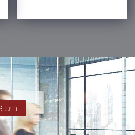
חייגו: 077-2318753