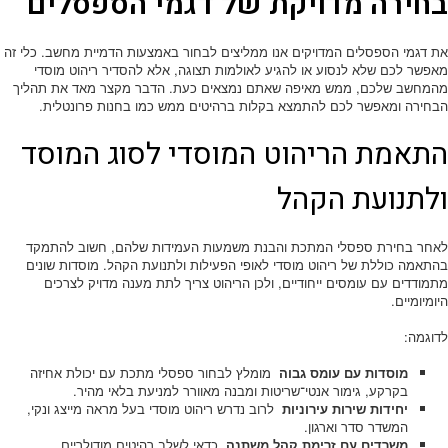
בחירה מדויקת של דגמי הספסלים
את דגמי הספסלים המדויקים אנו ממליצים לבחור באמצעות הדמיית מחשב. כלי זה
מאפשר לכם שלא לנסוע או להגיע לאולמות תצוגה, אלא להסדיר ריהוט מוסדי
מהמחשב שלכם, ממש מאיפה שאתם נמצאים כעת. הדבר מקצר מאד את תהליך
הבחירה ומאפשר לכם להתמצא בקלות ברהיטים ממש כמו בחנות פרונטלית.
התאמת הריהוט המוסדי לסוג המוסד
ולתנועת הקהל
לאחר בחירת ספסלי המתכת והבנת משמעות העמידות שלהם, חשוב להתמקד
בהתאמה כוללת של ריהוט מוסדי לאופי הפעילות ולתנועת הקהל. מוסדות שונים
מתמודדים עם עומסים ייחודיים, ולכן הריהוט צריך לתת מענה מדויק לצרכים
היומיומיים.
לדוגמה:
מוסדות עם עומס גבוה
מומלץ לבחור ספסלי מתכת עם יכולת אחיזה
בקרקע, גימור אנטי־שריטות ומבנה מאוורר למניעת בלאי מהיר.
יחידות שירות עירוניות
לרוב נדרש ריהוט מוסדי בעל מראה מייצג ונקי,
המשדר סדר וארגון.
משרדים עם זרימת קהל משתנה
כדאי לשלב רהיטים מודולריים