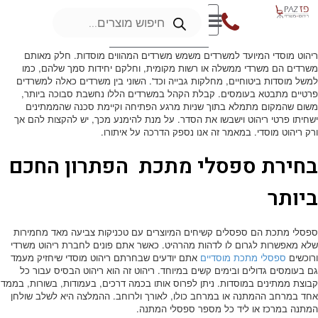
ריהוט מוסדי המיועד למשרדים משמש משרדים המהווים מוסדות. חלק מאותם
משרדים הם משרדי ממשלה או רשות מקומית, וחלקם יחידות סמך שלהם, כמו
למשל מוסדות ביטוחיים, מחלקות גבייה וכד'. השוני בין משרדים כאלה למשרדים
פרטיים מתבטא בעומסים. קבלת הקהל במשרדים הללו נחשבת סבוכה ביותר,
משום שהמקום מתמלא בתוך שניות מרגע הפתיחה וקיימת סכנה שהממתינים
ישחיתו פרטי ריהוט וישבשו את הסדר. על מנת להימנע מכך, יש להקצות להם אך
ורק ריהוט מוסדי. במאמר זה אנו נספק הדרכה על איתורו.
בחירת ספסלי מתכת הפתרון החכם
ביותר
ספסלי מתכת הם ספסלים קשיחים המיוצרים עם טכניקות צביעה מאד מחמירות
שלא מאפשרות לגרום לו לדהות מהרהיט. כאשר אתם פונים לחברת ריהוט משרדי
ורוכשים
ספסלי מתכת מוסדיים
אתם יודעים שבחרתם ריהוט מוסדי שיחזיק מעמד
גם בעומסים גדולים ובימים קשים במיוחד. ריהוט זה הוא ריהוט הבסיס עבור כל
קבוצת ממתינים במוסדות. ניתן לפרוס אותו בכמה דרכים, בעמודות, בשורות, בממד
אחד במרחב ההמתנה או במרחב כולו, לאורך ולרוחב. ההמלצה היא לשלב שולחן
המתנה במרכז או ליד כל מספר ספסלי המתנה.