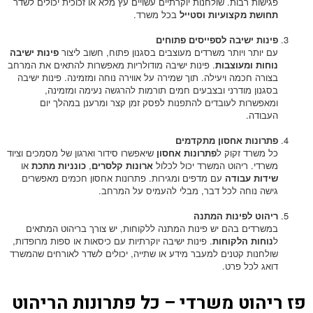
פגישות רבות. שולחנות יוקרתיים עשויים עץ מלא או זכוכית יכולים לשדר
תחושת מקצועיות וסטייל
בכל משרד.
פינות ישיבה לספייסים פתוחים
עם יותר ויותר משרדים מעוצבים בסגנון פתוח, חשוב ליצור
פינות ישיבה
נוחות ומעוצבות
. פינות ישיבה מודולריות מאפשרות להתאים את המרחב
בצורה חכמה ויעילה. תוך שמירה על אווירה נוחה ומזמינה. פינות ישיבה
בסגנון מודרני ובצבעים חמים תורמות להרגשה נעימה ומזמינה,
ומאפשרות לעובדים להתפנות לפסק זמן קצר ומרענן במהלך יום
העבודה.
פתרונות אחסון מתקדמים
כל משרד זקוק ל
פתרונות אחסון
שיאפשרו סידור וארגון של מסמכים וציוד
משרדי. ריהוט המשרד יכול לכלול
ארונות קלסרים
,
כונניות מתכת
או
שידות עבודה
עם מדפים ומגירות. פתרונות אחסון חכמים מאפשרים
גישה נוחה לכל דבר, מבלי להעמיס על המרחב.
ריהוט לפינות המתנה
במשרדים בהם יש פינות המתנה ללקוחות, יש צורך בריהוט המתאים
ל
נוחות הלקוחות
. פינות ישיבה יוקרתיות עם כיסאות או ספות מרופדות,
שולחנות קטנים למעבר מידע או שתייה, יכולים לשדר לאורחים שהמשרד
דואג לכל פרט.
פז ריהוט משרדי – כל פתרונות הריהוט