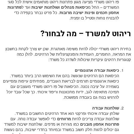
פז ריהוט משרדי מציעה מגוון פתרונות ריהוט מותאמים אישית לכל סוגי
המשרדים – החל מ
כיסאות מנהלים
ו
שולחנות ישיבות
ועד ל
פתרונות
אחסון חכמים
ו
פינות ישיבה מרובות
. כל פריט נבחר בקפידה כדי
להבטיח נוחות וסטייל בו זמנית.
ריהוט למשרד – מה לבחור?
בחירת ריהוט משרדי יכולה להיות משימה מאתגרת. שכן יש צורך לקחת בחשבון
את המראה, החומרים, העמידות והפונקציונליות של הרהיטים. להלן כמה
קטגוריות רהיטים עיקריות שיכולות לשדרג כל משרד:
כיסאות עבודה ארגונומיים
הכיסאות הם הרהיטים שנעשה בהם את השימוש הרב ביותר במשרד.
כיסאות ארגונומיים תורמים לבריאות העובדים, מפחיתים עייפות ומסייעים
בשמירה על יציבה נכונה. הכיסאות של פז ריהוט משרדי מעוצבים עם
תמיכה מתאימה לגב, ידיות מתכווננות וריפוד איכותי. כך שכל עובד יוכל
להרגיש בנוח גם בעבודה ממושכת.
שולחנות עבודה
שולחן עבודה איכותי ופרקטי הוא אחד הרהיטים החשובים במשרד.
שולחנות עבודה צריכים להיות
מרווחים
כדי לאפשר עבודה נוחה. עם
פתרונות אחסון מובנים
כמו מגירות או מדפים. שולחנות ישיבות למשרד
גם יכולים להוות חלק חשוב במשרד ובמיוחד בחדרי ישיבות, בהם נעשות