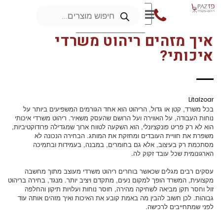
איך מזהים ריהוט משרדי
איכותי?
Litalzoar
בכל משרד, קטן או גדול, הריהוט הוא אחד הגורמים המשפיעים ביותר על
נוחות העבודה, על האווירה ועל הרושם שהעסק משאיר. ריהוט משרדי איכותי
הוא לא רק פריט פונקציונלי, הוא השקעה לטווח ארוך שמגדילה פרודוקטיביות,
משפרת את חוויית העובדים ומחזקת את המותג. הבחירה הנכונה לא
מסתכמת רק בעיצוב, אלא גם בחומרים, במבנה, בעמידות ובתמיכה
הארגונומית שכל עובד זקוק לה.
עסקים רבים מגלים שכאשר בוחרים ריהוט משרדי מעוצב מתוך מחשבה
מקצועית, המשרד הופך למקום נעים, מתקדם ויציב יותר. מנגד, בחירה בריהוט
זול וחסר תקן מביאה לשחיקה מהירה, חוסר נוחות ועלויות תיקון והחלפה
גבוהות. לכן חשוב להבין מה באמת קובע את האיכות ואיך מזהים אותה עוד
לפני שמתחייבים לרכישה.