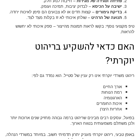
פתיחה וסגירה של מגירות
– חייבות לנוע חלק.
ישיבה על הכיסא
– לבדוק יציבות, תמיכה ועומק.
בדיקת גימורים
– קצוות חדים או לא צבועים הם סימן לאיכות ירודה.
תנועה של הרהיט
– שולחן איכותי לא זז בקלות מצד לצד.
טיפ מקצועי נוסף: בקשו לראות תמונות מהייצור – ספק איכותי לא יחשוש
להראות.
האם כדאי להשקיע בריהוט
יוקרתי?
ריהוט משרדי יוקרתי אינו רק עניין של סטייל. הוא נמדד גם לפי:
אורך החיים
רמת הנוחות
הארגונומיה
איכות החומרים
אחריות היצרן
בפועל, עסקים רבים מבינים שריהוט ברמה גבוהה מחזיק שנים ארוכות יותר
ולכן משתלם משמעותית בטווח הארוך.
באופן טבעי, ריהוט יוקרתי מעניק יתרון תדמיתי חשוב. במיוחד במשרדי הנהלה,