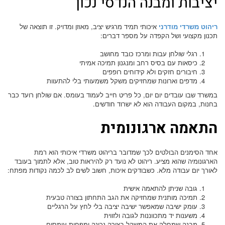
יציבות ומבנה הנדסי נכון
ריהוט משרדי מודרני
איכותי תמיד מרגיש יציב, מאוזן ומדויק. זו תוצאה של
תכנון מקצועי ושל הקפדה על מספר דברים:
רגלי שולחן עבות ומרכז כובד מחושב
כיסאות עם בסיס רחב ומנגנון תמיכה אמיתי
חיבורים חזקים ולא קידוחים רופפים
מדפים וארונות שמחזיקים משקל משמעותי בלי להתעוות
במשרד שבו עובדים יום יום, כל פריט חייב לעמוד בעומס. אם שולחן רועד כבר
בחנות, במקום העבודה הוא לא ישרוד חודשים.
התאמה ארגונומית
אחד הסימנים הבולטים לכך שמדובר בריהוט משרדי איכותי הוא רמת
הארגונומיה שהוא מציע. ריהוט לא נועד רק להיראות טוב, אלא לתמוך בעובד
לאורך יום עבודה מלא. כשבודקים איכות, חשוב לשים לב לכמה נקודות מפתח:
גובה שניתן להתאמה אישית
תמיכה מותנית שמחזיקה את הגב התחתון בצורה טבעית
עומק ישיבה שמאפשר ישיבה יציבה בלי לחץ על הרגליים
משענות יד מתכווננות לגובה ולזווית
מבנה שמחלק את המשקל בצורה נכונה ומפחית עומסים