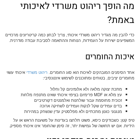
מה הופך ריהוט משרדי לאיכותי
באמת?
כדי להבין מה מגדיר ריהוט משרדי איכותי, צריך לבחון כמה קריטריונים מרכזיים
המשפיעים ישירות על העמידות, הנוחות וההתאמה לסביבת עבודה מודרנית.
איכות החומרים
אחד הסימנים המובהקים לאיכות הוא סוג החומרים.
ריהוט משרדי
איכותי עשוי
מחומרים יציבים, בטוחים ומתוכננים לשימוש אינטנסיבי:
מתכת יצוקה מלאה ולא אלומיניום קל וחלול
עץ מלא או MDF פרימיום בציפוי איכותי שאינו מתנפח מלחות
זכוכית מחוסמת עבור שולחנות ואלמנטים דקורטיביים
בדים עמידים שקל לנקות ועמידים לשחיקה ארוכה
מנגנוני כוונון מתכתיים ולא מפלסטיק עדין שנשחק במהירות
טיפ קטן: כשבודקים כיסא, פשוט תלחצו בעדינות על משענת הראש או על
הידיות. אם יש תחושה של גמישות יתר, זה סימן שהחומר אינו איכותי מספיק.