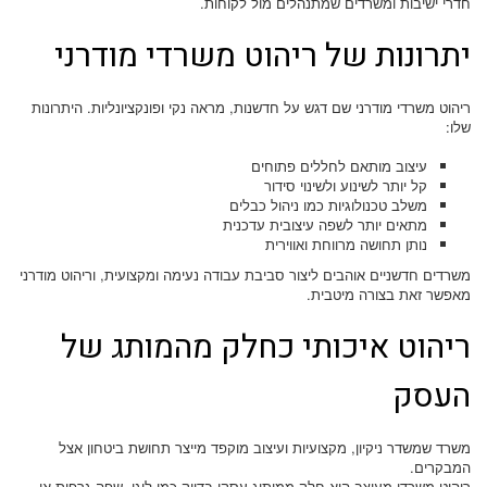
חדרי ישיבות ומשרדים שמתנהלים מול לקוחות.
יתרונות של ריהוט משרדי מודרני
ריהוט משרדי מודרני שם דגש על חדשנות, מראה נקי ופונקציונליות. היתרונות
שלו:
עיצוב מותאם לחללים פתוחים
קל יותר לשינוע ולשינוי סידור
משלב טכנולוגיות כמו ניהול כבלים
מתאים יותר לשפה עיצובית עדכנית
נותן תחושה מרווחת ואווירית
משרדים חדשניים אוהבים ליצור סביבת עבודה נעימה ומקצועית, וריהוט מודרני
מאפשר זאת בצורה מיטבית.
ריהוט איכותי כחלק מהמותג של
העסק
משרד שמשדר ניקיון, מקצועיות ועיצוב מוקפד מייצר תחושת ביטחון אצל
המבקרים.
ריהוט משרדי מעוצב הוא חלק ממיתוג עסקי בדיוק כמו לוגו, שפה גרפית או