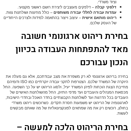
וציוד משרדי.
דלפקי קבלה
– דלפקים מעוצבים ליצירת רושם ראשוני מקצועי.
עמדות עבודה לחללי עבודה משותפים
– כולל מחיצות ושולחנות צוות.
ריהוט מותאם אישית
– עיצוב וייצור בהתאמה למידות ולצרכים הייחודיים
של העסק שלכם.
בחירת ריהוט ארגונומי חשובה
מאד להתפתחות העבודה בכיוון
הנכון עבורכם
בחירה בריהוט ארגונומי לא רק משפרת את מצב עבודתכם, אלא גם מעלה את
היוקרה של המשרד שלכם. הצטרפות לתקני עבודה יוקרתיים כמו ISO ודומיהם
מחייבת הצגת הוכחות לפיהן המשרד יעיל, ולסוג הריהוט יש על כך השפעה. החל
מכסאות המנהלים והעובדים ועד מדפי התיוק, החל מהשולחנות האישיים של
העובדים בכל הדרגות ועד לשולחנות הקבוצתיים בחדר האוכל ובחדרי הישיבות,
לארגונומיה של הריהוט יש משמעות חסרת תקדים. כשרוכשים ריהוט משרדי
בחולון, רוכשים רק את מה שמתאים לפונקציונאליות של מה שאתם מבקשים
לעשות.
בחירת הריהוט הלכה למעשה –