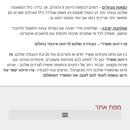
כסאות מנהלים
– דומים לכסאות הייטק 5 גלגלים, אך בדרך כלל המשענת
שלהם גבוהה יותר הן כסמל סטטוס והן משום שבדרך כלל מנהלים יושבים זמן
ממושך יותר וצריכים כסא עם יותר מנגנוני כוונון גב.
שולחנות ישיבה
– שולחנות חדרי ישיבה עם נקודות עגינה לחשמל ולחיבורי
מחשב. מומלץ לכל מי שמקיים ישיבות תכופות עם מחשבים ואינטרנט.
פז ריהוט משרדי – הבחירה שלכם לריהוט איכותי בחולון!
בין אם אתם מקימים משרד חדש או מעדכנים את סביבת העבודה שלכם,
פז
ריהוט משרדי
כאן כדי לספק לכם פתרונות מעוצבים, איכותיים ונוחים. עם
שירות מקצועי, מבחר רחב של רהיטים והתאמה אישית לצרכים שלכם – אנחנו
נדאג שהמשרד שלכם יהיה פונקציונלי, מרשים ונוח לעבודה.
צרו איתנו קשר עוד
היום ונשמח לעזור לכם לעצב את המשרד המושלם!
מפת אתר