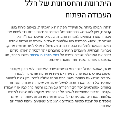
היתרונות והחסרונות של חלל
העבודה הפתוח
היתרון הבולט ביותר של המשרד הפתוח הוא הגמישות. במקום קירות בטון
קבועים, ניתן להשתמש בפתרונות של דלפקים ומחיצות ניידות כדי לשנות את
מבנה המשרד בהתאם לצמיחת החברה. בנוסף, החיסכון בנדל"ן הוא
משמעותי, שימוש בפריטים כמו שולחנות משרדיים ארוכים או עמדות עבודה
כפולה מאפשר לנצל את השטח בצורה מקסימלית מבלי ליצור תחושת מחנק.
מבחינה חברתית, העובדים מרגישים מחוברים יותר למטרות הארגון כשהם
רואים את המנהלים יושבים לצידם על
כסא מנהלים איכותי
באותו מרחב, מה
שמצמצם פערים ומגביר את תחושת השייכות.
מנגד, האתגר הגדול ביותר הוא הרעש והיעדר הפרטיות. ללא תכנון אקוסטי
ושימוש בפריטים כמו ארונות משרדיים מעץ או ארונות פורמייקה למשרד
שיכולים לשמש גם כחוסמי רעש, רמת הריכוז עלולה לרדת. כאן נכנס לתמונה
התפקיד של ריהוט משרד חכם. למשל, שילוב של שולחנות עבודה ומזכירות
באזורים אסטרטגיים יכול ליצור הפרדה טבעית בין זרימת קהל לבין אזורי עבודה
שקטים. חברות המעוניינות לשמור על יוקרה לצד פונקציונליות ישלבו לעיתים
שולחנות משרדיים מזכוכית כדי להעניק תחושת מרחב ושקיפות, תוך שהם
מקפידים על הצבת כסאות משרדיים ארגונומיים שמונעים עייפות לאורך יום
העבודה.