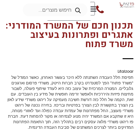
תכנון חכם של המשרד המודרני:
אתגרים ופתרונות בעיצוב
משרד פתוח
Litalzoar
תפיסת חלל העבודה השתנתה ללא היכר בעשור האחרון, כאשר המודל של
"משרד פתוח" הפך לסטנדרט בקרב חברות הייטק, משרדי פרסום וארגונים
גלובליים. המטרה המרכזית של עיצוב כזה היא לעודד שיתוף פעולה, לשבור
מחיצות פיזיות והיררכיות ולאפשר זרימה חופשית של מידע בין העובדים. עם
זאת, הקמה של חלל כזה דורשת חשיבה מעמיקה על ריהוט משרדי שידע לאזן
בין הצורך בתקשורת לבין הצורך בפרטיות ובריכוז. בחירה נכונה של ריהוט
משרדי מעוצב, החל מפתרונות של עמדות עבודה כפולה ועד לאזורי מנוחה,
היא זו שתקבע אם המשרד יהיה מנוע לצמיחה או מקור להסחות דעת. חברת
פז ריהוט משרדי מלווה עסקים רבים בתהליך הזה, תוך התאמת הפתרונות
המדויקים ביותר לצרכים המשתנים של סביבת העבודה הדינמית.