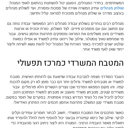
המשתתפים. בחדרי המנהלים, הסגנון יכול להשתנות בהתאם לאופי המנהל:
שולחן מנהלים
עתיק המשרה אווירה של סמכות ומסורת, ועד לשולחן מנהלים
בעיצוב מודרני או שולחן מנהלים מזכוכית למראה קליל וחדשני.
מנהלים רבים בוחרים בשולחן עבודה מנהלים רחב המאפשר עבודה נוחה גם
עם מחשב וגם עם מסמכים פיזיים. לצד השולחן, כוורת זכוכית או ארונות
משרדיים מעץ משלימים את המראה ומספקים פתרונות אחסון נגישים. עבור
מי שמחפש טאץ' נוסטלגי, שילוב של ריהוט עתיק למשרד או אפילו כסאות
קולנוע ישנים למכירה באזור האירוח של המנהל יכול להוות נושא לשיחה וליצור
ייחוד שאין לאף משרד אחר.
המטבח המשרדי כמרכז תפעולי
העובד המודרני מצפה לסביבת עבודה שדואגת גם לרווחתו האישית. מטבח
למשרד או מטבחים למשרד גדולים יותר הם כבר מזמן לא רק מקום להכנת
קפה. זהו מקום המפגש המרכזי שבו נוצרים הקשרים הלא פורמליים. עבור
משרדים קטנים, מטבחון משרדי מעוצב או מטבחון למשרד המתוכנן היטב
יכולים להכיל את כל הציוד הנדרש בצורה אסתטית. במקרים של חוסר במקום,
מטבח משרדי קטן המשלב פתרונות אחסון חכמים יהיה הפתרון האידיאלי.
כאשר מתכננים את המטבח המשרדי, חשוב לבחור חומרים עמידים וקלים
לניקוי. שילוב של כיסא קפיטריה צבעוני יכול להוסיף חיות לחלל ולהפריד אותו
ויזואלית מאזור העבודה הרציני. המטרה היא ליצור ניתוק רגעי מהעבודה כדי
לחזור אליה עם אנרגיות מחודשות.