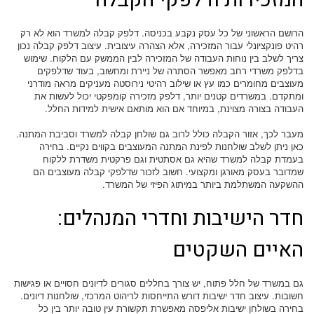
הרושם הראשוני של כל עסק נקבע בכניסה. דלפק קבלה למשרד הוא לא רק
רהיט פונקציונלי עבור המזכירה, אלא הצהרה עיצובית. עיצוב דלפק קבלה נכון
צריך לשלב בין נוחות העבודה של המזכירה לבין הממשק עם הלקוח. שימוש
בדלפק משרדי רחב מאפשר הסתרה של ניירת ומחשוב, בעוד שדלפקים
מעוצבים מחומרים כמו עץ או שילוב רהיטי נירוסטה מעניקים מראה מודרני
ומתקדם. במשרדים קטנים יותר, דלפק מזכירה קומפקטי יכול לעשות את
העבודה בצורה מצוינת, במיוחד אם הוא מותאם אישית למידות החלל.
מעבר לכך, אזור הקבלה כולל לרוב גם שולחן קבלה למשרד וסביבת המתנה.
כאן ניתן לשלב שולחנות לפינת המתנה המעוצבים בקווים נקיים. בחירה
בעמדת קבלה למשרד שהיא גם אסתטית וגם פרקטית משדרת ללקוח
שמדובר בעסק מאורגן ומקצועי. חשוב לזכור שדלפקי קבלה מעוצבים הם
ההשקעה המשתלמת ביותר במיתוג הפיזי של המשרד.
חדר הישיבות וחדרי המנהלים:
האיים השקטים
גם במשרד של חלל פתוח, יש צורך בחללים סגורים לדיונים חסויים או פגישות
חשובות. עיצוב חדר ישיבות דורש התייחסות לריהוט המרכזי, שולחנות דיונים.
בחירה בשולחן ישיבות אליפסה מאפשרת תקשורת עין טובה יותר בין כל