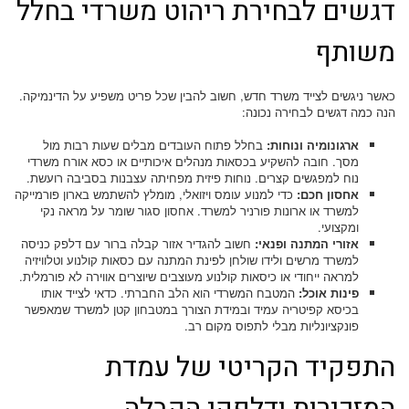
דגשים לבחירת ריהוט משרדי בחלל
משותף
כאשר ניגשים לצייד משרד חדש, חשוב להבין שכל פריט משפיע על הדינמיקה.
הנה כמה דגשים לבחירה נכונה:
ארגונומיה ונוחות:
בחלל פתוח העובדים מבלים שעות רבות מול
מסך. חובה להשקיע בכסאות מנהלים איכותיים או כסא אורח משרדי
נוח למפגשים קצרים. נוחות פיזית מפחיתה עצבנות בסביבה רועשת.
אחסון חכם:
כדי למנוע עומס ויזואלי, מומלץ להשתמש בארון פורמייקה
למשרד או ארונות פורניר למשרד. אחסון סגור שומר על מראה נקי
ומקצועי.
אזורי המתנה ופנאי:
חשוב להגדיר אזור קבלה ברור עם דלפק כניסה
למשרד מרשים ולידו שולחן לפינת המתנה עם כסאות קולנוע וטלוויזיה
למראה ייחודי או כיסאות קולנוע מעוצבים שיוצרים אווירה לא פורמלית.
פינות אוכל:
המטבח המשרדי הוא הלב החברתי. כדאי לצייד אותו
בכיסא קפיטריה עמיד ובמידת הצורך במטבחון קטן למשרד שמאפשר
פונקציונליות מבלי לתפוס מקום רב.
התפקיד הקריטי של עמדת
המזכירות ודלפקי הקבלה