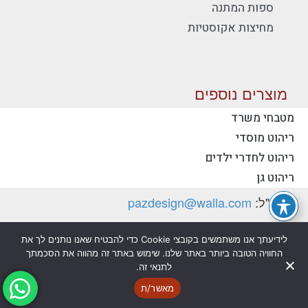
ספות המתנה
מחיצות אקוסטיות
מוצרים נוספים
מטבחי משרד
ריהוט מוסדי
יצירת קשר - פז ריהוט משרדי
ריהוט לחדרי ילדים
טלפון:
077-2318753
ריהוט גן
דוא"ל:
pazdesign@walla.com
כתובת: יצחק רבין 35, קרית אונו 55510 (למשלוח
לידיעתך אנו משתמשים בקובצי Cookie כדי להבטיח שאנו נותנים לך את
דואר בלבד)
החוויה הטובה ביותר באתר שלנו. שימוש באתר זה מהווה את הסכמתך
לתנאי זה.
מדיניות פרטיות
הצהרת נגישות
מאשר/ת
@ כל הזכויות שמורות לפז ריהוט משרדי בע"מ