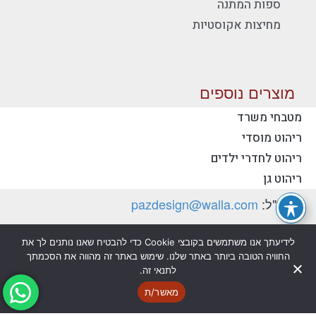
ספות המתנה
מחיצות אקוסטיות
מוצרים נוספים
מטבחי משרד
ריהוט מוסדי
יצירת קשר - פז ריהוט משרדי
ריהוט לחדרי ילדים
טלפון:
077-2318753
ריהוט גן
דוא"ל:
pazdesign@walla.com
כתובת: יצחק רבין 35, קרית אונו 55510 (למשלוח
לידיעתך אנו משתמשים בקובצי Cookie כדי להבטיח שאנו נותנים לך את
דואר בלבד)
החוויה הטובה ביותר באתר שלנו. שימוש באתר זה מהווה את הסכמתך
לתנאי זה.
מדיניות פרטיות
הצהרת נגישות
מאשר/ת
@ כל הזכויות שמורות לפז ריהוט משרדי בע"מ