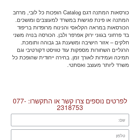
כורסאות המתנה דגם Catalog הופכות כל לובי, מרחב
המתנה או פינת פגישות במשרד למעוצבים ומושכים.
הכורסאות במראה הקלאסי והנינוח מרופדות בריפוד
בד פרחוני בגווני ירוק אפרפר ולבן. הכורסה בנויה משני
חלקים – אזור הישיבה ומשענת גב גבוהה ותומכת.
הרגליים השחורות מספקות עוד טוויסט דקורטיבי וגם
תמיכה ועמידות לאורך זמן. בחירה ייחודית שהופכת כל
משרד ליותר מעוצב ואסתטי.
לפרטים נוספים צרו קשר או התקשרו:
077-
2318753