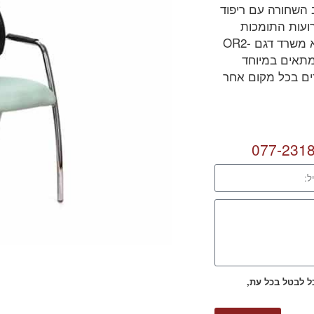
 השחורה עם ריפוד
רועות התומכות
בידיים ובסיס המתכת החזק והיציב, כל אלו הופכים את כיסא משרד דגם OR2-
 מתאים במיוחד
רים בכל מקום אחר
077-231
כל לבטל בכל עת,