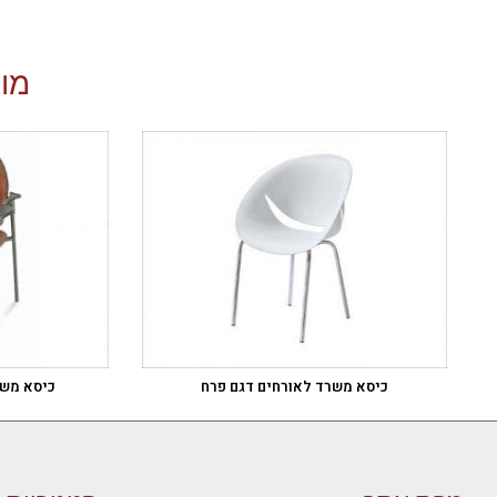
מוצ
כיסא משרד לאורחים דגם פרח
כיסא משר