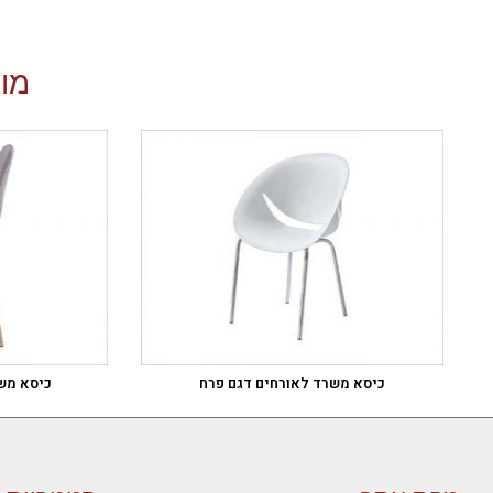
מוצ
כיסא משרד לאורחים דגם פרח
כיסא משר