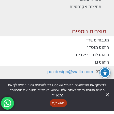
מחיצות אקוסטיות
מוצרים נוספים
מטבחי משרד
ריהוט מוסדי
יצירת קשר - פז ריהוט משרדי
ריהוט לחדרי ילדים
טלפון:
077-2318753
ריהוט גן
דוא"ל:
pazdesign@walla.com
כתובת: יצחק רבין 35, קרית אונו 55510 (למשלוח
לידיעתך אנו משתמשים בקובצי Cookie כדי להבטיח שאנו נותנים לך את
דואר בלבד)
החוויה הטובה ביותר באתר שלנו. שימוש באתר זה מהווה את הסכמתך
לתנאי זה.
מדיניות פרטיות
הצהרת נגישות
מאשר/ת
@ כל הזכויות שמורות לפז ריהוט משרדי בע"מ