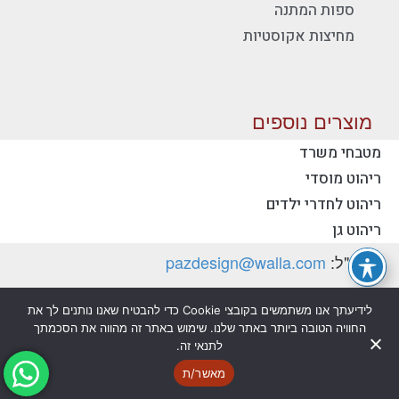
ספות המתנה
מחיצות אקוסטיות
מוצרים נוספים
מטבחי משרד
ריהוט מוסדי
יצירת קשר - פז ריהוט משרדי
ריהוט לחדרי ילדים
טלפון:
077-2318753
ריהוט גן
דוא"ל:
pazdesign@walla.com
כתובת: יצחק רבין 35, קרית אונו 55510 (למשלוח
לידיעתך אנו משתמשים בקובצי Cookie כדי להבטיח שאנו נותנים לך את
דואר בלבד)
החוויה הטובה ביותר באתר שלנו. שימוש באתר זה מהווה את הסכמתך
לתנאי זה.
מדיניות פרטיות
הצהרת נגישות
מאשר/ת
@ כל הזכויות שמורות לפז ריהוט משרדי בע"מ