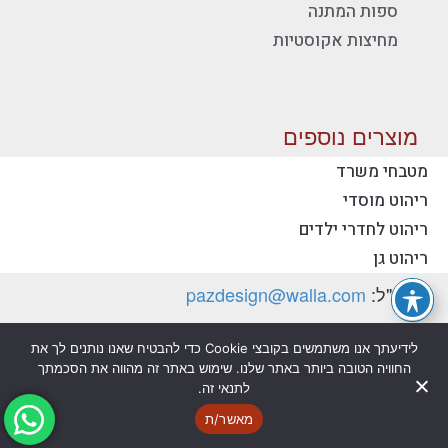
ספות המתנה
מחיצות אקוסטיות
מוצרים נוספים
מטבחי משרד
ריהוט מוסדי
יצירת קשר - פז ריהוט משרדי
ריהוט לחדרי ילדים
טלפון:
077-2318753
ריהוט גן
דוא"ל:
pazdesign@walla.com
כתובת: יצחק רבין 35, קרית אונו 55510 (למשלוח
לידיעתך אנו משתמשים בקובצי Cookie כדי להבטיח שאנו נותנים לך את
דואר בלבד)
החוויה הטובה ביותר באתר שלנו. שימוש באתר זה מהווה את הסכמתך
לתנאי זה.
מדיניות פרטיות
הצהרת נגישות
מאשר/ת
@ כל הזכויות שמורות לפז ריהוט משרדי בע"מ