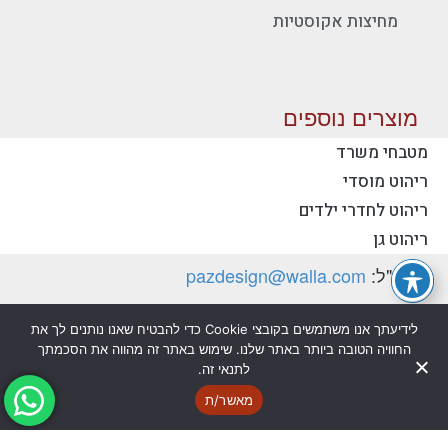
מחיצות אקוסטיות
מוצרים נוספים
מטבחי משרד
ריהוט מוסדי
יצירת קשר - פז ריהוט משרדי
ריהוט לחדרי ילדים
טלפון:
077-2318753
ריהוט גן
דוא"ל:
pazdesign@walla.com
כתובת: יצחק רבין 35, קרית אונו 55510 (למשלוח
לידיעתך אנו משתמשים בקובצי Cookie כדי להבטיח שאנו נותנים לך את
דואר בלבד)
החוויה הטובה ביותר באתר שלנו. שימוש באתר זה מהווה את הסכמתך
לתנאי זה.
מדיניות פרטיות
הצהרת נגישות
מאשר/ת
@ כל הזכויות שמורות לפז ריהוט משרדי בע"מ