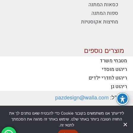
כסאות המתנה
ספות המתנה
מחיצות אקוסטיות
מוצרים נוספים
מטבחי משרד
ריהוט מוסדי
יצירת קשר - פז ריהוט משרדי
ריהוט לחדרי ילדים
טלפון:
077-2318753
ריהוט גן
דוא"ל:
pazdesign@walla.com
כתובת: יצחק רבין 35, קרית אונו 55510 (למשלוח
לידיעתך אנו משתמשים בקובצי Cookie כדי להבטיח שאנו נותנים לך את
דואר בלבד)
החוויה הטובה ביותר באתר שלנו. שימוש באתר זה מהווה את הסכמתך
לתנאי זה.
מדיניות פרטיות