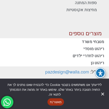
ספות המתנה
מחיצות אקוסטיות
מוצרים נוספים
מטבחי משרד
ריהוט מוסדי
יצירת קשר - פז ריהוט משרדי
ריהוט לחדרי ילדים
טלפון:
077-2318753
ריהוט גן
דוא"ל:
pazdesign@walla.com
כתובת: יצחק רבין 35, קרית אונו 55510 (למשלוח
לידיעתך אנו משתמשים בקובצי Cookie כדי להבטיח שאנו נותנים לך את
דואר בלבד)
החוויה הטובה ביותר באתר שלנו. שימוש באתר זה מהווה את הסכמתך
לתנאי זה.
מדיניות פרטיות
הצהרת נגישות
מאשר/ת
@ כל הזכויות שמורות לפז ריהוט משרדי בע"מ