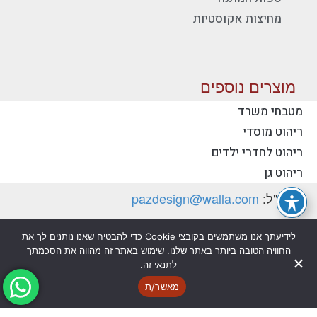
מחיצות אקוסטיות
מוצרים נוספים
מטבחי משרד
ריהוט מוסדי
יצירת קשר - פז ריהוט משרדי
ריהוט לחדרי ילדים
טלפון:
077-2318753
ריהוט גן
דוא"ל:
pazdesign@walla.com
כתובת: יצחק רבין 35, קרית אונו 55510 (למשלוח
לידיעתך אנו משתמשים בקובצי Cookie כדי להבטיח שאנו נותנים לך את
דואר בלבד)
החוויה הטובה ביותר באתר שלנו. שימוש באתר זה מהווה את הסכמתך
לתנאי זה.
מדיניות פרטיות
הצהרת נגישות
מאשר/ת
@ כל הזכויות שמורות לפז ריהוט משרדי בע"מ