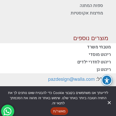
ספות המתנה
מחיצות אקוסטיות
מוצרים נוספים
מטבחי משרד
ריהוט מוסדי
יצירת קשר - פז ריהוט משרדי
ריהוט לחדרי ילדים
טלפון:
077-2318753
ריהוט גן
דוא"ל:
pazdesign@walla.com
כתובת: יצחק רבין 35, קרית אונו 55510 (למשלוח
לידיעתך אנו משתמשים בקובצי Cookie כדי להבטיח שאנו נותנים לך את
דואר בלבד)
החוויה הטובה ביותר באתר שלנו. שימוש באתר זה מהווה את הסכמתך
לתנאי זה.
מדיניות פרטיות
הצהרת נגישות
מאשר/ת
@ כל הזכויות שמורות לפז ריהוט משרדי בע"מ