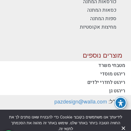
כורסאות המתנה
כסאות המתנה
ספות המתנה
מחיצות אקוסטיות
מוצרים נוספים
מטבחי משרד
ריהוט מוסדי
יצירת קשר - פז ריהוט משרדי
ריהוט לחדרי ילדים
טלפון:
077-2318753
ריהוט גן
דוא"ל:
pazdesign@walla.com
כתובת: יצחק רבין 35, קרית אונו 55510 (למשלוח
לידיעתך אנו משתמשים בקובצי Cookie כדי להבטיח שאנו נותנים לך את
דואר בלבד)
החוויה הטובה ביותר באתר שלנו. שימוש באתר זה מהווה את הסכמתך
לתנאי זה.