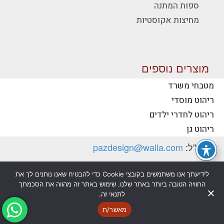
ספות המתנה
מחיצות אקוסטיות
מוצרים נוספים
מטבחי משרד
ריהוט מוסדי
יצירת קשר - פז ריהוט משרדי
ריהוט לחדרי ילדים
טלפון:
077-2318753
ריהוט גן
דוא"ל:
pazdesign@walla.com
כתובת: יצחק רבין 35, קרית אונו 55510 (למשלוח
לידיעתך אנו משתמשים בקובצי Cookie כדי להבטיח שאנו נותנים לך את
דואר בלבד)
החוויה הטובה ביותר באתר שלנו. שימוש באתר זה מהווה את הסכמתך
לתנאי זה.
מדיניות פרטיות
הצהרת נגישות
מאשר/ת
@ כל הזכויות שמורות לפז ריהוט משרדי בע"מ