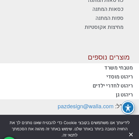
כורסאות המתנה
כסאות המתנה
ספות המתנה
מחיצות אקוסטיות
מוצרים נוספים
מטבחי משרד
ריהוט מוסדי
יצירת קשר - פז ריהוט משרדי
ריהוט לחדרי ילדים
טלפון:
077-2318753
ריהוט גן
דוא"ל:
pazdesign@walla.com
כתובת: יצחק רבין 35, קרית אונו 55510 (למשלוח
לידיעתך אנו משתמשים בקובצי Cookie כדי להבטיח שאנו נותנים לך את
דואר בלבד)
החוויה הטובה ביותר באתר שלנו. שימוש באתר זה מהווה את הסכמתך
לתנאי זה.
מדיניות פרטיות