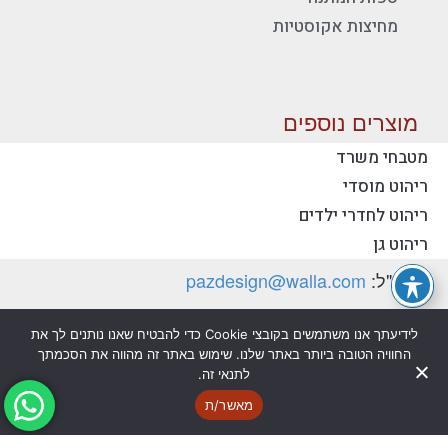
מחיצות אקוסטיות
מוצרים נוספים
מטבחי משרד
ריהוט מוסדי
יצירת קשר - פז ריהוט משרדי
ריהוט לחדרי ילדים
טלפון:
077-2318753
ריהוט גן
דוא"ל:
pazdesign@walla.com
כתובת: יצחק רבין 35, קרית אונו 55510 (למשלוח
לידיעתך אנו משתמשים בקובצי Cookie כדי להבטיח שאנו נותנים לך את
דואר בלבד)
החוויה הטובה ביותר באתר שלנו. שימוש באתר זה מהווה את הסכמתך
לתנאי זה.
מדיניות פרטיות
הצהרת נגישות
מאשר/ת
@ כל הזכויות שמורות לפז ריהוט משרדי בע"מ